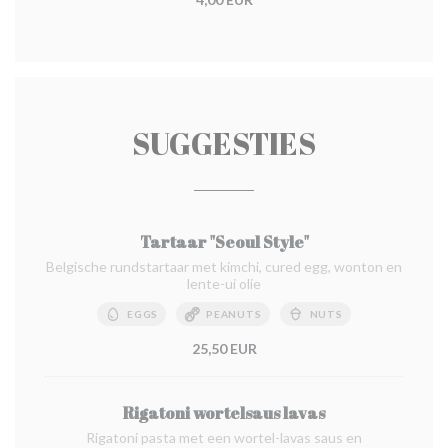
SUGGESTIES
Tartaar "Seoul Style"
Belgische rundstartaar met kimchi, cured egg, wonton en
lente-ui olie
EGGS
PEANUTS
NUTS
25,50 EUR
Rigatoni wortelsaus lavas
Rigatoni pasta met een wortel-lavas saus en