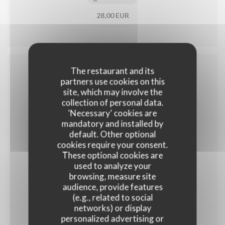
28,00 EUR
The restaurant and its
partners use cookies on this
VOORGERECHTEN
site, which may involve the
collection of personal data.
'Necessary' cookies are
mandatory and installed by
default. Other optional
Garnaalkroketten
cookies require your consent.
2 garnaalkroketten Als hoofdgerecht 3 stuks aan 25,5-
These optional cookies are
used to analyze your
GLUTEN
EGGS
browsing, measure site
18,50 EUR
audience, provide features
(e.g., related to social
networks) or display
Best of both worlds
personalized advertising or