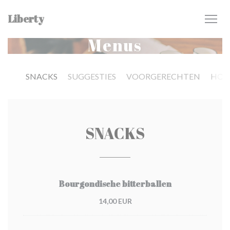
Personalizing your cookie choices
Liberty
Menus
SNACKS
SUGGESTIES
VOORGERECHTEN
HOO
SNACKS
Bourgondische bitterballen
14,00 EUR