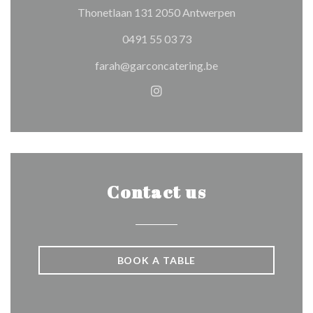
((opens in a new
Thonetlaan 131 2050 Antwerpen
0491 55 03 73
farah@garconcatering.be
Instagram ((opens in a new 
Contact us
BOOK A TABLE