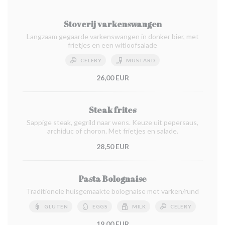
Stoverij varkenswangen
Langzaam gegaarde varkenswangen in donker bier, met
frietjes en een witloofsalade
CELERY
MUSTARD
26,00 EUR
Steak frites
Sappige steak, gegrild naar wens. Keuze uit pepersaus,
archiduc of choron. Met frietjes en salade.
28,50 EUR
Pasta Bolognaise
Traditionele huisgemaakte bolognaise met varken/rund
GLUTEN
EGGS
MILK
CELERY
19,00 EUR