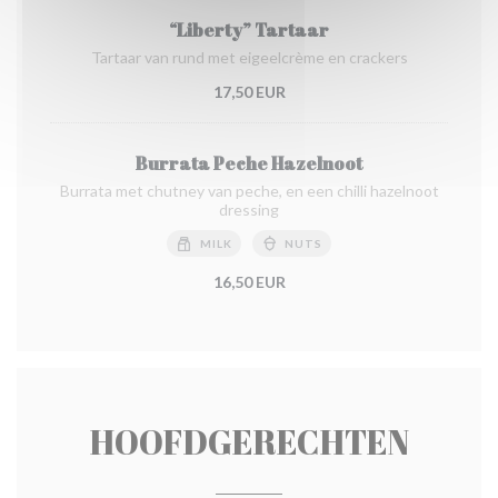
“Liberty” Tartaar
Tartaar van rund met eigeelcrème en crackers
17,50 EUR
Burrata Peche Hazelnoot
Burrata met chutney van peche, en een chilli hazelnoot
dressing
MILK
NUTS
16,50 EUR
HOOFDGERECHTEN