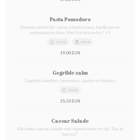
Pasta Pomodoro
Simpele perfectie: verse tomatensaus, basilicum en
parmezaanse kaas. Met burrata extra ? +5
EGGS
MILK
19,00 EUR
Gegrilde zalm
Gegrilde zalmfilet, bearnaise, slaatje en frietjes.
EGGS
25,50 EUR
Caesar Salade
Klassieke caesar salade met eigeelcreme en kip "Ras el
hanout"