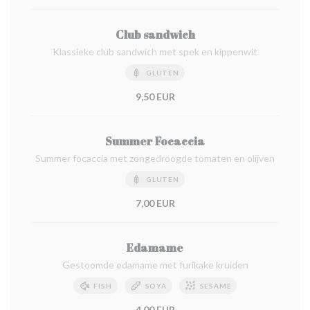
Club sandwich
Klassieke club sandwich met spek en kippenwit
GLUTEN
9,50 EUR
Summer Focaccia
Summer focaccia met zongedroogde tomaten en olijven
GLUTEN
7,00 EUR
Edamame
Gestoomde edamame met furikake kruiden
FISH
SOYA
SESAME
4,00 EUR