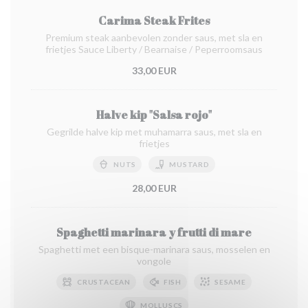
Carima Steak Frites
Premium steak aanbevolen zonder saus, met sla en
frietjes Sauce Liberty / Bearnaise / Peperroomsaus
33,00 EUR
Halve kip "Salsa rojo"
Gegrilde halve kip met muhamarra saus, met sla en
frietjes
NUTS
MUSTARD
28,00 EUR
Spaghetti marinara y frutti di mare
Spaghetti met een bisque-marinara saus, mosselen en
vongole
CRUSTACEAN
FISH
SESAME
MOLLUSCS