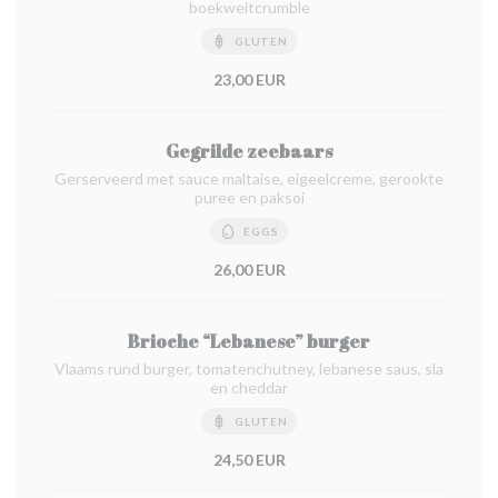
boekweitcrumble
GLUTEN
23,00 EUR
Gegrilde zeebaars
Gerserveerd met sauce maltaise, eigeelcreme, gerookte
puree en paksoi
EGGS
26,00 EUR
Brioche “Lebanese” burger
Vlaams rund burger, tomatenchutney, lebanese saus, sla
en cheddar
GLUTEN
24,50 EUR