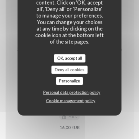
1 garnaalkroket & 1 kaaskroket
content. Click on 'OK, accept
all', 'Deny all' or 'Personalize'
GLUTEN
MOLLUSCS
to manage your preferences.
You can change your choices
16,50 EUR
at any time by clicking on the
cookie icon at the bottom left
Kaaskroketten
of the site pages.
2 Chimay kaaskroketten Als hoofdgerecht 3 stuks aan
21,5.-
OK, accept all
GLUTEN
EGGS
Deny all cookies
15,00 EUR
Personalize
Personal data protection policy
Burrata Spicy Tomato
Cookie management policy
Zijdezachte burrata op pittige sjalot chutney,
kerstomaatjes en spicy chilli look dressing
MILK
16,00 EUR