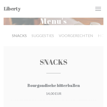
Cookies beheer paneel
Liberty
Menu's
SNACKS
SUGGESTIES
VOORGERECHTEN
HOO
SNACKS
Bourgondische bitterballen
14,00 EUR