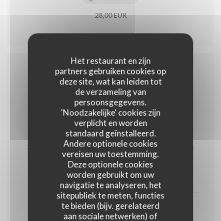
28,00 EUR
Het restaurant en zijn
partners gebruiken cookies op
VOORGERECHTEN
deze site, wat kan leiden tot
de verzameling van
persoonsgegevens.
'Noodzakelijke' cookies zijn
verplicht en worden
standaard geïnstalleerd.
Garnaalkroketten
Andere optionele cookies
2 garnaalkroketten Als hoofdgerecht 3 stuks aan 25,5-
vereisen uw toestemming.
GLUTEN
EIEREN
Deze optionele cookies
worden gebruikt om uw
18,50 EUR
navigatie te analyseren, het
sitepubliek te meten, functies
te bieden (bijv. gerelateerd
Best of both worlds
aan sociale netwerken) of