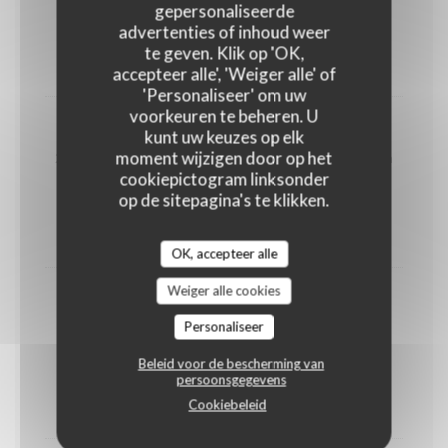
1 garnaalkroket & 1 kaaskroket
gepersonaliseerde
advertenties of inhoud weer
GLUTEN
WEEKDIEREN
te geven. Klik op 'OK,
16,50 EUR
accepteer alle', 'Weiger alle' of
'Personaliseer' om uw
voorkeuren te beheren. U
Kaaskroketten
kunt uw keuzes op elk
moment wijzigen door op het
2 Chimay kaaskroketten Als hoofdgerecht 3 stuks aan
21,5.-
cookiepictogram linksonder
op de sitepagina's te klikken.
GLUTEN
EIEREN
15,00 EUR
OK, accepteer alle
Weiger alle cookies
Burrata Spicy Tomato
Personaliseer
Zijdezachte burrata op pittige sjalot chutney,
kerstomaatjes en spicy chilli look dressing
Beleid voor de bescherming van
MELK
persoonsgegevens
Cookiebeleid
16,00 EUR