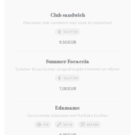
Club sandwich
Klassieke club sandwich met spek en kippenwit
GLUTEN
9,50 EUR
Summer Focaccia
Summer focaccia met zongedroogde tomaten en olijven
GLUTEN
7,00 EUR
Edamame
Gestoomde edamame met furikake kruiden
VIS
SOJA
SESAM
4,00 EUR