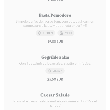
Pasta Pomodoro
Simpele perfectie: verse tomatensaus, basilicum en
parmezaanse kaas. Met burrata extra ? +5
EIEREN
MELK
19,00 EUR
Gegrilde zalm
Gegrilde zalmfilet, bearnaise, slaatje en frietjes.
EIEREN
25,50 EUR
Caesar Salade
Klassieke caesar salade met eigeelcreme en kip "Ras el
hanout"