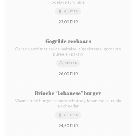
boekweitcrumble
GLUTEN
23,00 EUR
Gegrilde zeebaars
Gerserveerd met sauce maltaise, eigeelcreme, gerookte
puree en paksoi
EIEREN
26,00 EUR
Brioche “Lebanese” burger
Vlaams rund burger, tomatenchutney, lebanese saus, sla
en cheddar
GLUTEN
24,50 EUR