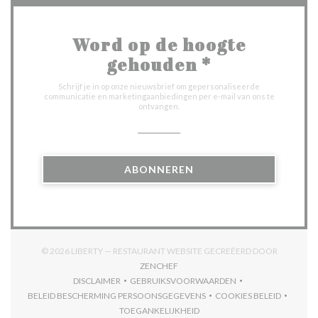
Word op de hoogte
gehouden
*
Schrijf je in op onze nieuwsbrief om gepersonaliseerde
communicatie en marketingaanbiedingen per e-mail van ons te
ontvangen.
ABONNEREN
© 2026 LIBERTY — RESTAURANT WEBSITE GECREËERD DOOR
((OPENT IN EEN NIEUW VENSTER))
ZENCHEF
DISCLAIMER
GEBRUIKSVOORWAARDEN
((OPENT IN EEN NIEUW VENSTER))
((OPENT IN EEN NIEUW VENSTER)
BELEID BESCHERMING PERSOONSGEGEVENS
COOKIES BELEID
((OPENT IN EEN NIEUW VENSTER))
((OPENT IN EEN
TOEGANKELIJKHEID
((OPENT IN EEN NIEUW VENSTER))