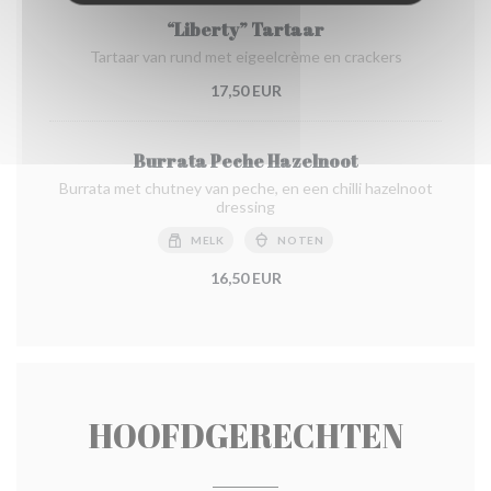
“Liberty” Tartaar
Tartaar van rund met eigeelcrème en crackers
17,50 EUR
Burrata Peche Hazelnoot
Burrata met chutney van peche, en een chilli hazelnoot
dressing
MELK
NOTEN
16,50 EUR
HOOFDGERECHTEN