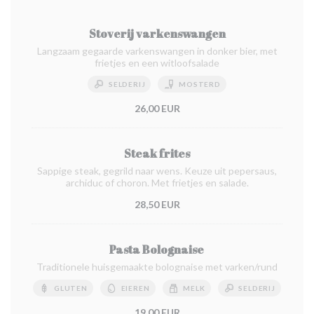
Stoverij varkenswangen
Langzaam gegaarde varkenswangen in donker bier, met
frietjes en een witloofsalade
SELDERIJ
MOSTERD
26,00 EUR
Steak frites
Sappige steak, gegrild naar wens. Keuze uit pepersaus,
archiduc of choron. Met frietjes en salade.
28,50 EUR
Pasta Bolognaise
Traditionele huisgemaakte bolognaise met varken/rund
GLUTEN
EIEREN
MELK
SELDERIJ
19,00 EUR