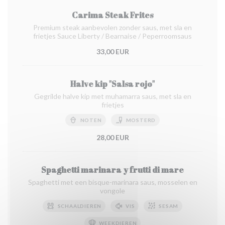
Carima Steak Frites
Premium steak aanbevolen zonder saus, met sla en
frietjes Sauce Liberty / Bearnaise / Peperroomsaus
33,00 EUR
Halve kip "Salsa rojo"
Gegrilde halve kip met muhamarra saus, met sla en
frietjes
NOTEN
MOSTERD
28,00 EUR
Spaghetti marinara y frutti di mare
Spaghetti met een bisque-marinara saus, mosselen en
vongole
SCHAALDIEREN
VIS
SESAM
WEEKDIEREN