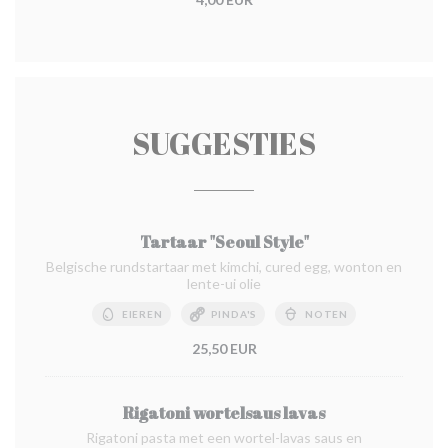
SUGGESTIES
Tartaar "Seoul Style"
Belgische rundstartaar met kimchi, cured egg, wonton en
lente-ui olie
EIEREN
PINDA'S
NOTEN
25,50 EUR
Rigatoni wortelsaus lavas
Rigatoni pasta met een wortel-lavas saus en