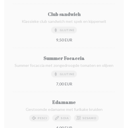
Club sandwich
Klassieke club sandwich met spek en kippenwit
GLUTINE
9,50 EUR
Summer Focaccia
Summer focaccia met zongedroogde tomaten en olijven
GLUTINE
7,00 EUR
Edamame
Gestoomde edamame met furikake kruiden
PESCI
SOIA
SESAMO
4,00 EUR