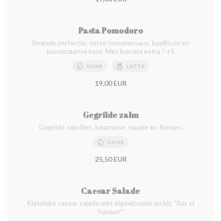
Pasta Pomodoro
Simpele perfectie: verse tomatensaus, basilicum en
parmezaanse kaas. Met burrata extra ? +5
UOVA
LATTE
19,00 EUR
Gegrilde zalm
Gegrilde zalmfilet, bearnaise, slaatje en frietjes.
UOVA
25,50 EUR
Caesar Salade
Klassieke caesar salade met eigeelcreme en kip "Ras el
hanout"