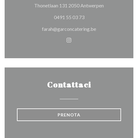
((apre una nuova
Thonetlaan 131 2050 Antwerpen
0491 55 03 73
farah@garconcatering.be
Instagram ((apre una nuova f
Contattaci
PRENOTA