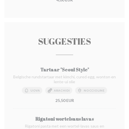
SUGGESTIES
Tartaar "Seoul Style"
Belgische rundstartaar met kimchi, cured egg, wonton en
lente-ui olie
UOVA
ARACHIDI
NOCCIOLINE
25,50 EUR
Rigatoni wortelsaus lavas
Rigatoni pasta met een wortel-lavas saus en