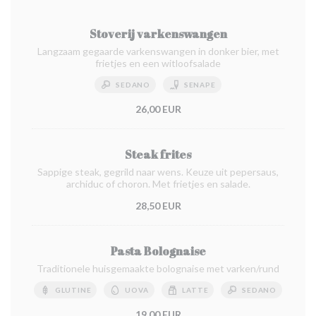
Stoverij varkenswangen
Langzaam gegaarde varkenswangen in donker bier, met
frietjes en een witloofsalade
SEDANO
SENAPE
26,00 EUR
Steak frites
Sappige steak, gegrild naar wens. Keuze uit pepersaus,
archiduc of choron. Met frietjes en salade.
28,50 EUR
Pasta Bolognaise
Traditionele huisgemaakte bolognaise met varken/rund
GLUTINE
UOVA
LATTE
SEDANO
19,00 EUR