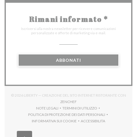
Rimani informato
*
Iscriversi alla nostra newsletter per ricevere comunicazioni
personalizzate e offerte di marketing via e-mail.
ABBONATI
© 2026 LIBERTY — CREAZIONE DEL SITO INTERNET RISTORANTE CON
((APRE UNA NUOVA FINESTRA))
ZENCHEF
NOTE LEGALI
TERMINI DI UTILIZZO
((APRE UNA NUOVA FINESTRA))
((APRE UNA NUOVA FINESTRA))
POLITICA DI PROTEZIONE DEI DATI PERSONALI
((APRE UNA NUOVA FINESTRA))
INFORMATIVA SUI COOKIE
ACCESSIBILITA
((APRE UNA NUOVA FINESTRA))
((APRE UNA NUOVA FINES