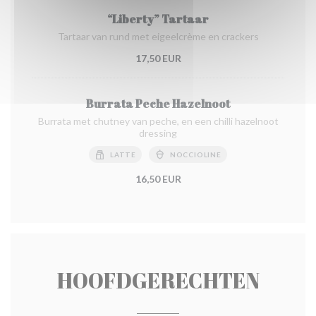
“Liberty” Tartaar
Tartaar van rund met eigeelcrème en crackers
17,50 EUR
Burrata Peche Hazelnoot
Burrata met chutney van peche, en een chilli hazelnoot
dressing
LATTE
NOCCIOLINE
16,50 EUR
HOOFDGERECHTEN