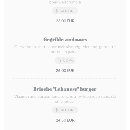
boekweitcrumble
GLUTINE
23,00 EUR
Gegrilde zeebaars
Gerserveerd met sauce maltaise, eigeelcreme, gerookte
puree en paksoi
UOVA
26,00 EUR
Brioche “Lebanese” burger
Vlaams rund burger, tomatenchutney, lebanese saus, sla
en cheddar
GLUTINE
24,50 EUR