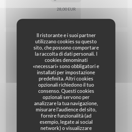
28,00 EUR
Il ristorante e i suoi partner
utilizzano cookies su questo
sito, che possono comportare
VOORGERECHTEN
la raccolta di dati personali. I
cookies denominati
«necessari» sono obbligatori e
installati per impostazione
predefinita. Altri cookies
Garnaalkroketten
opzionali richiedono il tuo
2 garnaalkroketten Als hoofdgerecht 3 stuks aan 25,5-
consenso. Questi cookies
opzionali servono per
GLUTINE
UOVA
analizzare la tua navigazione,
18,50 EUR
misurare l'audience del sito,
fornire funzionalità (ad
esempio, legate ai social
Best of both worlds
network) o visualizzare