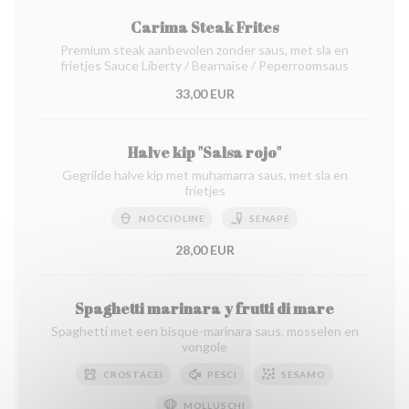
Carima Steak Frites
Premium steak aanbevolen zonder saus, met sla en
frietjes Sauce Liberty / Bearnaise / Peperroomsaus
33,00 EUR
Halve kip "Salsa rojo"
Gegrilde halve kip met muhamarra saus, met sla en
frietjes
NOCCIOLINE
SENAPE
28,00 EUR
Spaghetti marinara y frutti di mare
Spaghetti met een bisque-marinara saus, mosselen en
vongole
CROSTACEI
PESCI
SESAMO
MOLLUSCHI