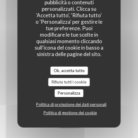
1 garnaalkroket & 1 kaaskroket
pubblicità o contenuti
personalizzati. Clicca su
GLUTINE
MOLLUSCHI
'Accetta tutto', 'Rifiuta tutto'
o 'Personalizza' per gestire le
16,50 EUR
tue preferenze. Puoi
modificare le tue scelte in
Kaaskroketten
qualsiasi momento cliccando
sull'icona del cookie in basso a
2 Chimay kaaskroketten Als hoofdgerecht 3 stuks aan
sinistra delle pagine del sito.
21,5.-
GLUTINE
UOVA
Ok, accetta tutto
15,00 EUR
Rifiuta tutti i cookie
Burrata Spicy Tomato
Personalizza
Zijdezachte burrata op pittige sjalot chutney,
Politica di protezione dei dati personali
kerstomaatjes en spicy chilli look dressing
Politica di gestione dei cookie
LATTE
16,00 EUR