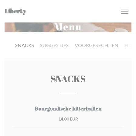
Personalizzazione delle tue scelte sui cookie
Liberty
Menu
SNACKS
SUGGESTIES
VOORGERECHTEN
HOO
SNACKS
Bourgondische bitterballen
14,00 EUR