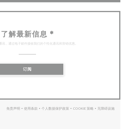
了解最新信息
*
通讯，通过电子邮件接收我们的个性化通讯和营销优惠。
订阅
免责声明
使用条款
个人数据保护政策
COOKIE 策略
无障碍设施
((在新窗口中打开))
((在新窗口中打开))
((在新窗口中打开))
((在新窗口中打开))
((在新窗口中打