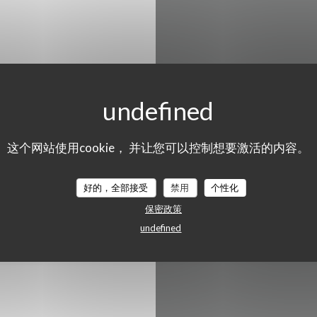
星
-
星
这个网站使用cookie， 并让您可以控制想要激活的内容。
星
-
星
好的，全部接受
禁用
个性化
星
-
星
保密政策
undefined
星期日
入, 阳台