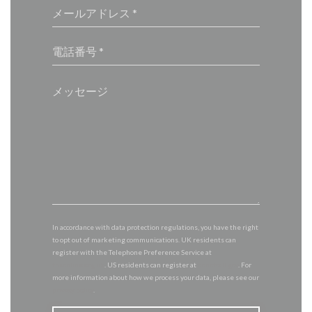
In accordance with data protection regulations, you have the right
to opt out of marketing communications. UK residents can
register with the Telephone Preference Service at
tpsonline.org.uk
. US residents can register at
donotcall.gov
. For
more information about how we process your data, please see our
privacy policy
.