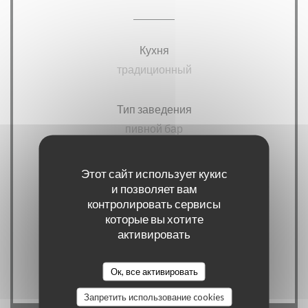
Кухня
традиционный
Тип заведения
пивной бар
Услуги
Этот сайт использует кукис
и позволяет вам
Мероприятия, 100% доступ для людей с
контролировать сервисы
ограниченной мобильностью, терраса
которые вы хотите
активировать
Способы оплаты
виза
Ок, все активировать
Запретить использование cookies