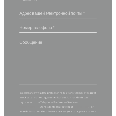
In accordance with data protection regulations, you have the right
to opt out of marketing communications. UK residents can
register with the Telephone Preference Service at
tpsonline.org.uk
. US residents can register at
donotcall.gov
. For
more information about how we process your data, please see our