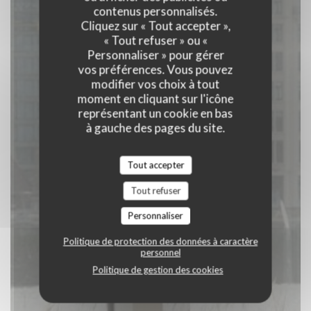
contenus personnalisés.
BRASSERIE
|
ANTWERPEN
Cliquez sur « Tout accepter »,
« Tout refuser » ou «
Personnaliser » pour gérer
RÉSERVER
vos préférences. Vous pouvez
modifier vos choix à tout
moment en cliquant sur l'icône
représentant un cookie en bas
à gauche des pages du site.
Tout accepter
Tout refuser
Personnaliser
Politique de protection des données à caractère
personnel
Politique de gestion des cookies