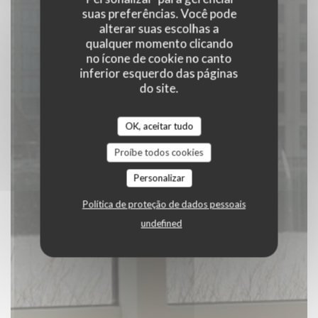
RESERVAR UMA MESA
suas preferências. Você pode
alterar suas escolhas a
qualquer momento clicando
no ícone de cookie no canto
inferior esquerdo das páginas
do site.
OK, aceitar tudo
Proíbe todos cookies
Personalizar
Política de proteção de dados pessoais
undefined